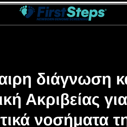
tSteps
Σκοπός
Γενετικός έλεγχος
Επικοινωνία
αιρη διάγνωση κ
ική Ακριβείας για
τικά νοσήματα τ