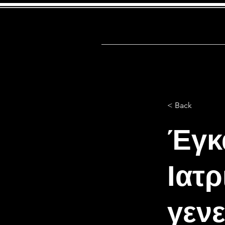
Αρχική
Firs
< Back
Έγκ
Ιατρ
γενε