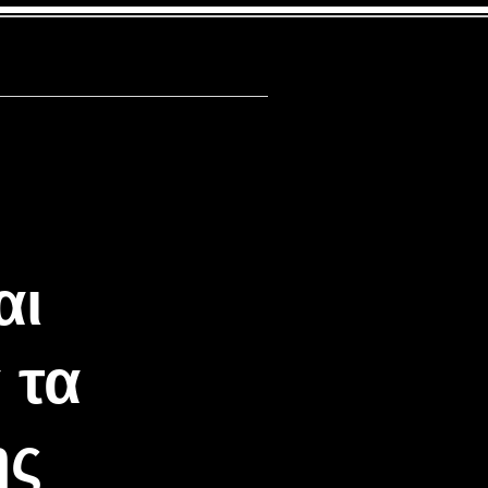
FAQ
News
αι
 τα
ης