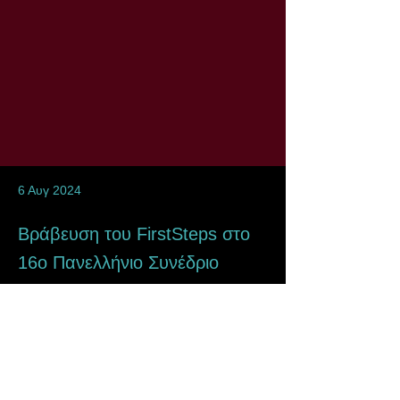
6 Αυγ 2024
Βράβευση του FirstSteps στο
16ο Πανελλήνιο Συνέδριο
Μαιευτικής & Γυναικολογίας
Το FirstSteps παρουσιάστηκε στο 5ο 
Συνέδριο για τα Σπάνια Νοσήματα, 
αναδεικνύοντας τον ρόλο της 
γονιδιωματικής αλληλούχισης νεογνών στην 